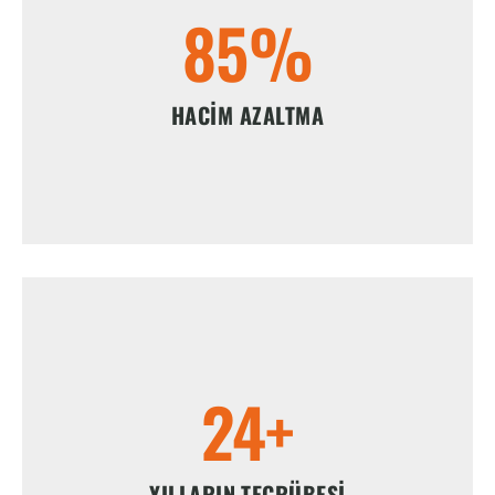
85
%
HACIM AZALTMA
25
+
YILLARIN TECRÜBESI