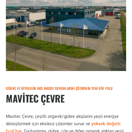
GÜBRE VE BIYOLOJIK KATI MADDE SORUNLARINI ÇÖZMENIN YENI BIR YOLU
MAVITEC ÇEVRE
Mavitec Çevre, çeşitli organik/gübre akışlarını yeşil enerjiye
dönüştürmek için eksiksiz çözümler sunar ve
yüksek değerli
EcoChar
. Gazlaştırma, gübre, çöp ve diğer organik atıkları yeşil