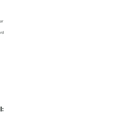
ar
ard
I: