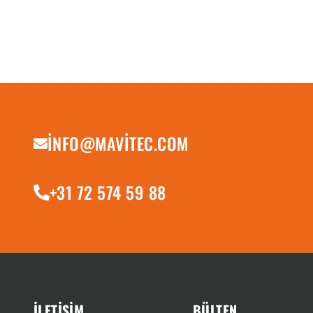
INFO@MAVITEC.COM
+31 72 574 59 88
İLETIŞIM
BÜLTEN