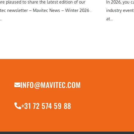
re pleased to share the latest edition of our
In 2026, you 
tec newsletter – Mavitec News – Winter 2026 .
industry event
.
at...
INFO@MAVITEC.COM
+31 72 574 59 88