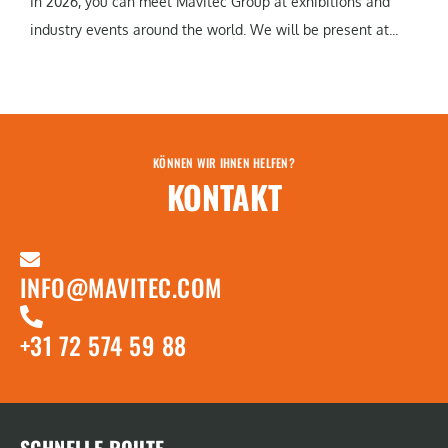
In 2026, you can meet Mavitec Group at exhibitions and
industry events around the world. We will be present at...
KÖNNEN WIR IHNEN HELFEN?
KONTAKT
INFO@MAVITEC.COM
+31 72 574 59 88
SCHNELLE ROUTE