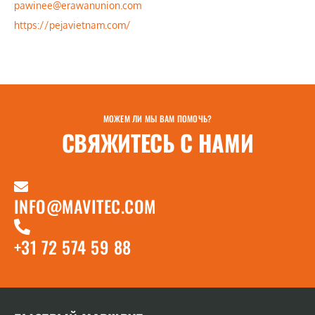
pawinee@erawanunion.com
https://pejavietnam.com/
МОЖЕМ ЛИ МЫ ВАМ ПОМОЧЬ?
СВЯЖИТЕСЬ С НАМИ
INFO@MAVITEC.COM
+31 72 574 59 88