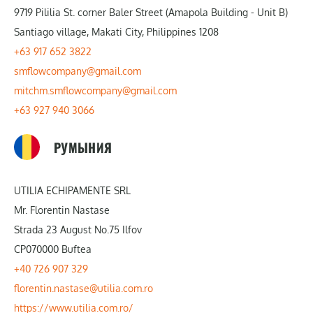
9719 Pililia St. corner Baler Street (Amapola Building - Unit B)
Santiago village, Makati City, Philippines 1208
+63 917 652 3822
smflowcompany@gmail.com
mitchm.smflowcompany@gmail.com
+63 927 940 3066
РУМЫНИЯ
UTILIA ECHIPAMENTE SRL
Mr. Florentin Nastase
Strada 23 August No.75 Ilfov
CP070000 Buftea
+40 726 907 329
florentin.nastase@utilia.com.ro
https://www.utilia.com.ro/