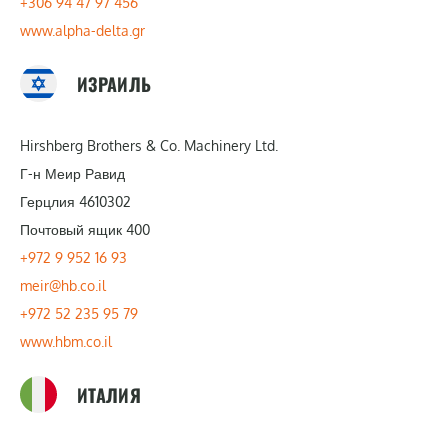
+306 94 47 97 456
www.alpha-delta.gr
ИЗРАИЛЬ
Hirshberg Brothers & Co. Machinery Ltd.
Г-н Меир Равид
Герцлия 4610302
Почтовый ящик 400
+972 9 952 16 93
meir@hb.co.il
+972 52 235 95 79
www.hbm.co.il
ИТАЛИЯ