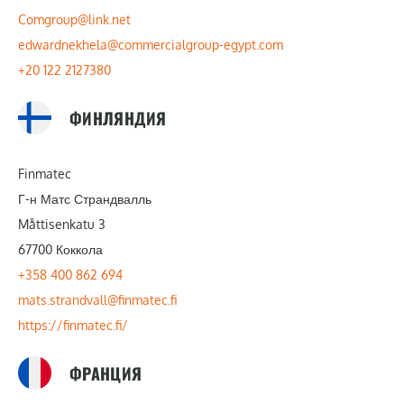
Comgroup@link.net
edwardnekhela@commercialgroup-egypt.com
+20 122 2127380
ФИНЛЯНДИЯ
Finmatec
Г-н Матс Страндвалль
Måttisenkatu 3
67700 Коккола
+358 400 862 694
mats.strandvall@finmatec.fi
https://finmatec.fi/
ФРАНЦИЯ