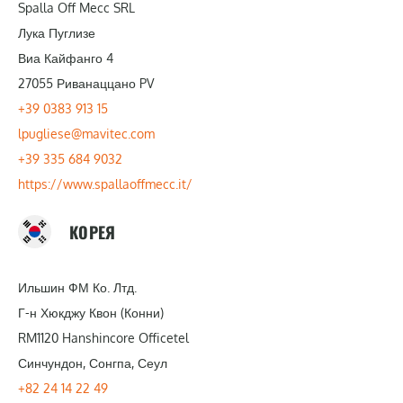
Spalla Off Mecc SRL
Лука Пуглизе
Виа Кайфанго 4
27055 Риванаццано PV
+39 0383 913 15
lpugliese@mavitec.com
+39 335 684 9032
https://www.spallaoffmecc.it/
КОРЕЯ
Ильшин ФМ Ко. Лтд.
Г-н Хюкджу Квон (Конни)
RM1120 Hanshincore Officetel
Синчундон, Сонгпа, Сеул
+82 24 14 22 49