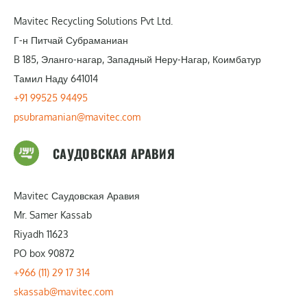
Mavitec Recycling Solutions Pvt Ltd.
Г-н Питчай Субраманиан
B 185, Эланго-нагар, Западный Неру-Нагар, Коимбатур
Тамил Наду 641014
+91 99525 94495
psubramanian@mavitec.com
САУДОВСКАЯ АРАВИЯ
Mavitec Саудовская Аравия
Mr. Samer Kassab
Riyadh 11623
PO box 90872
+966 (11) 29 17 314
skassab@mavitec.com