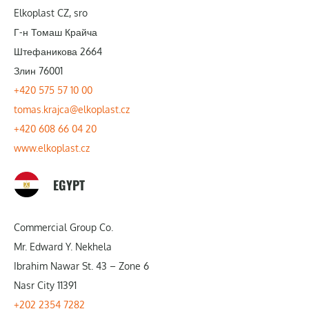
Elkoplast CZ, sro
Г-н Томаш Крайча
Штефаникова 2664
Злин 76001
+420 575 57 10 00
tomas.krajca@elkoplast.cz
+420 608 66 04 20
www.elkoplast.cz
EGYPT
Commercial Group Co.
Mr. Edward Y. Nekhela
Ibrahim Nawar St. 43 – Zone 6
Nasr City 11391
+202 2354 7282